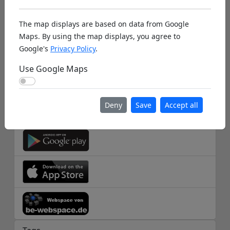
About us
The map displays are based on data from Google
Help
Maps. By using the map displays, you agree to
Google's
Privacy Policy
.
Database Info
Use Google Maps
Disclaimer
Use Google Maps
Imprint
Deny
Save
Accept all
Apps