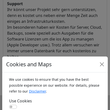
Support
Ihr könnt unser Projekt sehr gern unterstützen,
denn es kostet uns neben einer Menge Zeit auch
einiges an Infrastrukturkosten.
Im besonderen haben wir Kosten für Server, Cloud,
Backups, sowie speziell auch Ausgaben für die
Software Lizenzen um die ios App zu managen
(Apple Developer usw.). Trotz allem versuchen wir
immer unsere Datenbank für euch kostenlos zu
halten.
Cookies and Maps
We use cookies to ensure that you have the best
possible experience on our website. For details, please
refer to our
Disclaimer
.
Use Cookies
Info
Use Cookies