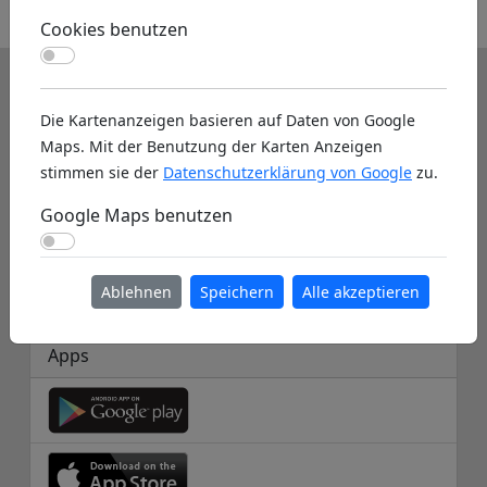
Wasserflug
Cookies benutzen
Cookies benutzen
Info
Die Kartenanzeigen basieren auf Daten von Google
Über uns
Maps. Mit der Benutzung der Karten Anzeigen
stimmen sie der
Datenschutzerklärung von Google
zu.
Hilfe
Google Maps benutzen
Datenbank Info
Google Maps benutzen
Datenschutz
Ablehnen
Speichern
Alle akzeptieren
Impressum
Apps