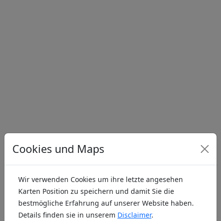
Cookies und Maps
Adresse
Springen
Wir verwenden Cookies um ihre letzte angesehen
Hangflug
Helipad
Karten Position zu speichern und damit Sie die
Modellflugplatz
Gelände
bestmögliche Erfahrung auf unserer Website haben.
Details finden sie in unserem
Disclaimer
.
Indoor
Sonstiges